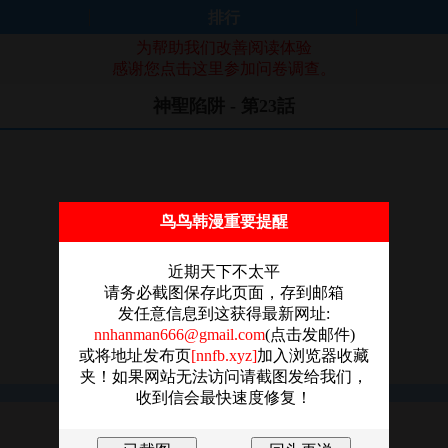
排行
为帮助我们改善阅读体验
感谢您点击这里参加问卷调查。
神聖陷阱 - 第23話
鸟鸟韩漫重要提醒
近期天下不太平
请务必截图保存此页面，存到邮箱
发任意信息到这获得最新网址:
nnhanman666@gmail.com
(点击发邮件)
或将地址发布页
[nnfb.xyz]
加入浏览器收藏
夹！如果网站无法访问请截图发给我们，
收到信会最快速度修复！
图片加载失败