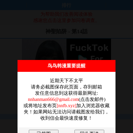
排行
为帮助我们改善阅读体验
感谢您点击这里参加问卷调查。
神聖陷阱 - 第14話
鸟鸟韩漫重要提醒
近期天下不太平
请务必截图保存此页面，存到邮箱
发任意信息到这获得最新网址:
nnhanman666@gmail.com
(点击发邮件)
或将地址发布页
[nnfb.xyz]
加入浏览器收藏
夹！如果网站无法访问请截图发给我们，
收到信会最快速度修复！
图片加载失败