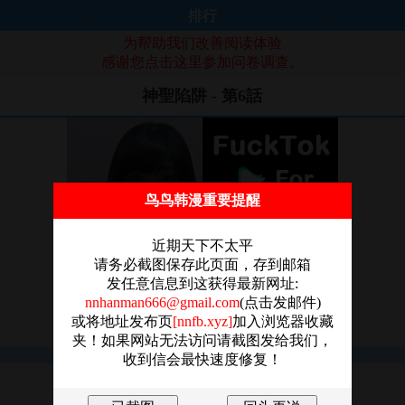
排行
为帮助我们改善阅读体验
感谢您点击这里参加问卷调查。
神聖陷阱 - 第6話
鸟鸟韩漫重要提醒
近期天下不太平
请务必截图保存此页面，存到邮箱
发任意信息到这获得最新网址:
nnhanman666@gmail.com
(点击发邮件)
或将地址发布页
[nnfb.xyz]
加入浏览器收藏
夹！如果网站无法访问请截图发给我们，
收到信会最快速度修复！
图片加载失败